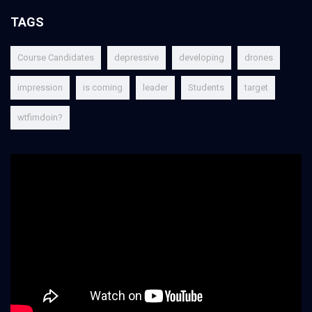
TAGS
Course Candidates
depressive
developing
drones
impression
is coming
leader
Students
target
wtfimdoin?