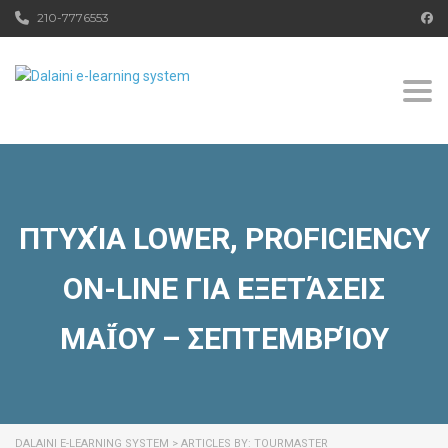
210-7776553
Togg
ΠΤΥΧΊΑ LOWER, PROFICIENCY
ON-LINE ΓΙΑ ΕΞΕΤΆΣΕΙΣ
ΜΑΪ́ΟΥ – ΣΕΠΤΕΜΒΡΊΟΥ
DALAINI E-LEARNING SYSTEM
>
ARTICLES BY: TOURMASTER