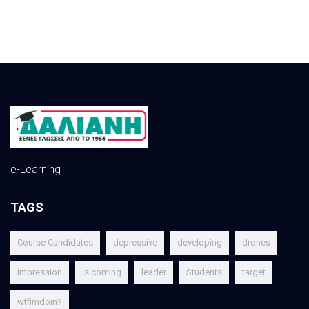
e-Learning
TAGS
Course Candidates
depressive
developing
drones
impression
is coming
leader
Students
target
wtfimdoin?