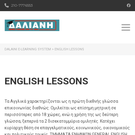
210-7776553
Togg
DALAINI E-LEARNING SYSTEM
>
ENGLISH LESSONS
ENGLISH LESSONS
Τα Αγγλικά χαρακτηρίζονται ως η πρώτη διεθνής γλώσσα
επικοινωνίας διεθνώς. Ομιλείται ως επίσημη μητρική σε
περισσότερες από 18 χώρες, ενώ η χρήση της ως δεύτερη
γλώσσα, ξεπερνά τα 2 δισεκατομμύρια ομιλητές. Κατέχει
κυρίαρχη θέση σε επαγγελματικούς, κοινωνικούς, οικονομικούς
και πολιτικούς τομείς. ΤΜΗΜΑΤΑ ΕΝΗΛΙΚΩΝ GENERAL ENGLISH